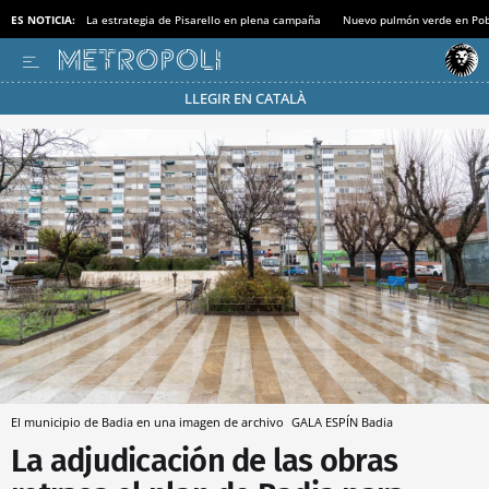
ES NOTICIA:
La estrategia de Pisarello en plena campaña
Nuevo pulmón verde en Po
LLEGIR EN CATALÀ
Pásate al MODO AHORRO
El municipio de Badia en una imagen de archivo
GALA ESPÍN
Badia
La adjudicación de las obras