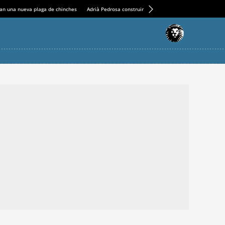
an una nueva plaga de chinches
Adrià Pedrosa construirá la nueva residencia en el Casin