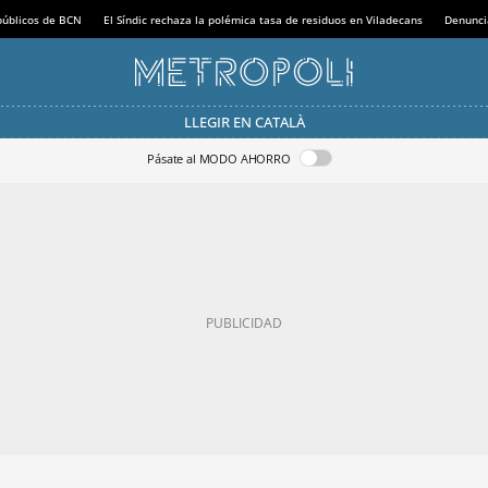
 públicos de BCN
El Síndic rechaza la polémica tasa de residuos en Viladecans
Denunci
LLEGIR EN CATALÀ
Pásate al MODO AHORRO