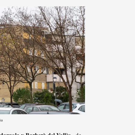
ia
danyola y Barberà del Vallès
--de