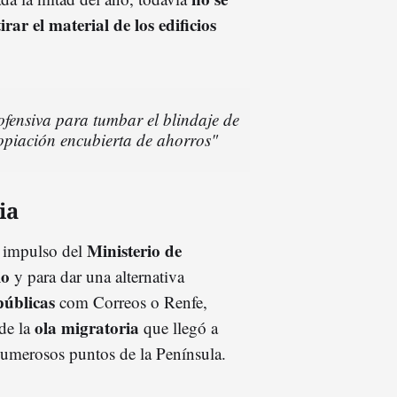
ar el material de los edificios
ofensiva para tumbar el blindaje de
ropiación encubierta de ahorros"
ia
Ministerio de
l impulso del
io
y para dar una alternativa
públicas
com Correos o Renfe,
ola
migratori
a
de la
que llegó a
numerosos puntos de la Península.