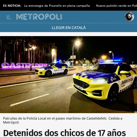
ES NOTICIA:
La estrategia de Pisarello en plena campaña
Nuevo pulmón verde en Po
LLEGIR EN CATALÀ
Pásate al MODO AHORRO
Patrullas de la Policía Local en el paseo marítimo de Castelldefels
Cedida a
Metrópoli
Detenidos dos chicos de 17 años