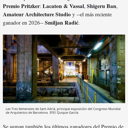
Premio Pritzker
Lacaton & Vassal
Shigeru Ban
:
,
,
Amateur Architecture Studio
y --el más reciente
Smiljan Radić
ganador en 2026--
.
Les Tres Xemeneies de Sant Adrià, principal exposición del Congreso Mundial
de Arquitectos de Barcelona
EFE/ Quique García
Se suman también los últimos ganadores del Premio de