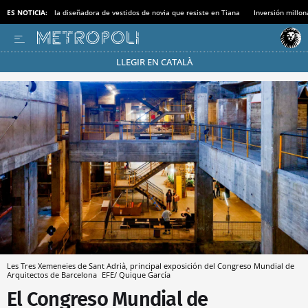
ES NOTICIA:
la diseñadora de vestidos de novia que resiste en Tiana
Inversión millon
LLEGIR EN CATALÀ
Pásate al MODO AHORRO
Les Tres Xemeneies de Sant Adrià, principal exposición del Congreso Mundial de
Arquitectos de Barcelona
EFE/ Quique García
El Congreso Mundial de