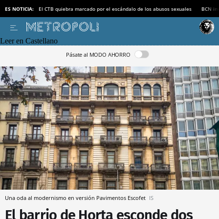
ES NOTICIA:
El CTB quiebra marcado por el escándalo de los abusos sexuales
BCN inv
Leer en Castellano
Pásate al MODO AHORRO
Una oda al modernismo en versión Pavimentos Escofet
IS
El barrio de Horta esconde dos