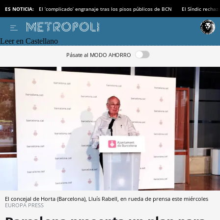
ES NOTICIA:
El ‘complicado’ engranaje tras los pisos públicos de BCN
El Síndic recha
Leer en Castellano
Pásate al MODO AHORRO
El concejal de Horta (Barcelona), Lluís Rabell, en rueda de prensa este miércoles
EUROPA PRESS