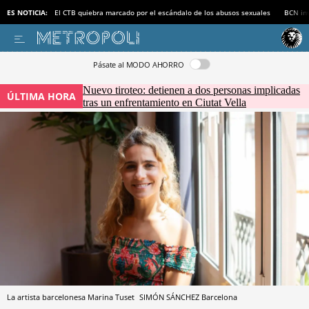
ES NOTICIA:
El CTB quiebra marcado por el escándalo de los abusos sexuales
BCN inv
Pásate al MODO AHORRO
Nuevo tiroteo: detienen a dos personas implicadas
ÚLTIMA HORA
tras un enfrentamiento en Ciutat Vella
La artista barcelonesa Marina Tuset
SIMÓN SÁNCHEZ
Barcelona