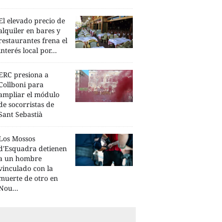
El elevado precio de
alquiler en bares y
restaurantes frena el
interés local por...
ERC presiona a
Collboni para
ampliar el módulo
de socorristas de
Sant Sebastià
Los Mossos
d'Esquadra detienen
a un hombre
vinculado con la
muerte de otro en
Nou...