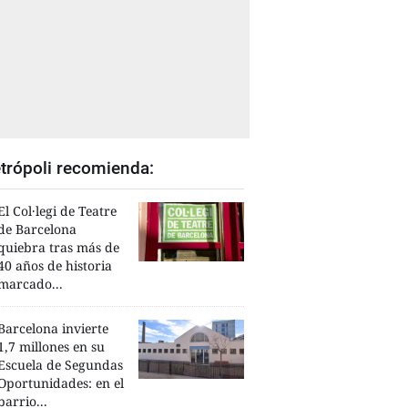
trópoli recomienda:
El Col·legi de Teatre
de Barcelona
quiebra tras más de
40 años de historia
marcado...
Barcelona invierte
1,7 millones en su
Escuela de Segundas
Oportunidades: en el
barrio...