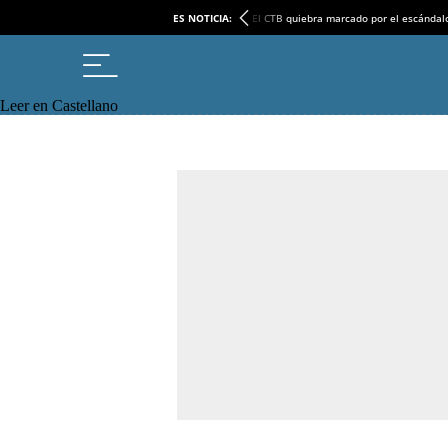
ES NOTICIA:
El CTB quiebra marcado por el escándal
Leer en Castellano