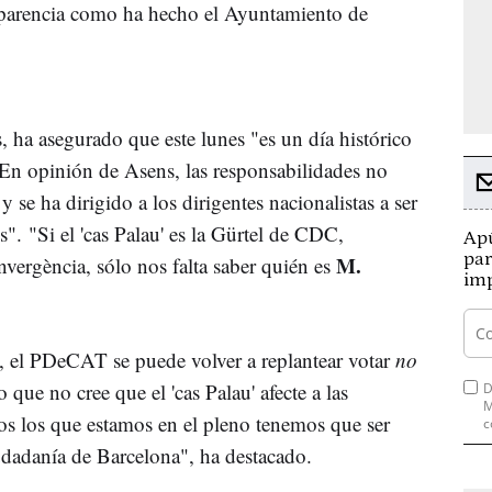
sparencia como ha hecho el Ayuntamiento de
, ha asegurado que este lunes "es un día histórico
. En opinión de Asens, las responsabilidades no
y se ha dirigido a los dirigentes nacionalistas a ser
s". "Si el 'cas Palau' es la Gürtel de CDC,
Apú
par
M.
vergència, sólo nos falta saber quién es
imp
es, el PDeCAT se puede volver a replantear votar
no
que no cree que el 'cas Palau' afecte a las
D
M
os los que estamos en el pleno tenemos que ser
c
udadanía de Barcelona", ha destacado.