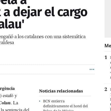
a dejar el cargo
alau'
engañó a los catalanes con una sistemática
lcaldesa
Me
rgència
Noticias relacionadas
 estafó y
BCN entierra
Colau
. La
definitivamente el hotel del
la sentencia del
Palau de la Música