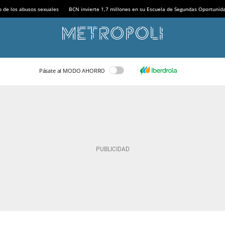
o de los abusos sexuales
BCN invierte 1,7 millones en su Escuela de Segundas Oportunid
Pásate al MODO AHORRO