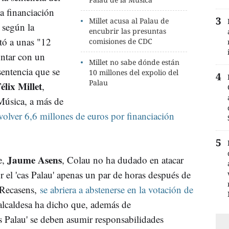
ca financiación
Millet acusa al Palau de
 según la
encubrir las presuntas
ntó a unas "12
comisiones de CDC
ontar con un
Millet no sabe dónde están
sentencia que se
10 millones del expolio del
Palau
élix Millet
,
Música, a más de
olver 6,6 millones de euros por financiación
Jaume Asens
e,
, Colau no ha dudado en atacar
r el 'cas Palau' apenas un par de horas después de
 Recasens,
se abriera a abstenerse en la votación de
lcaldesa ha dicho que, además de
as Palau' se deben asumir responsabilidades