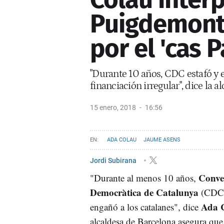
Puigdemont 
por el 'cas P
"Durante 10 años, CDC estafó y 
financiación irregular", dice la a
15 enero, 2018
16:56
ADA COLAU
JAUME ASENS
Jordi Subirana
Conve
"Durante al menos 10 años,
Democràtica de Catalunya
(CDC)
Ada 
engañó a los catalanes", dice
alcaldesa de Barcelona asegura que 