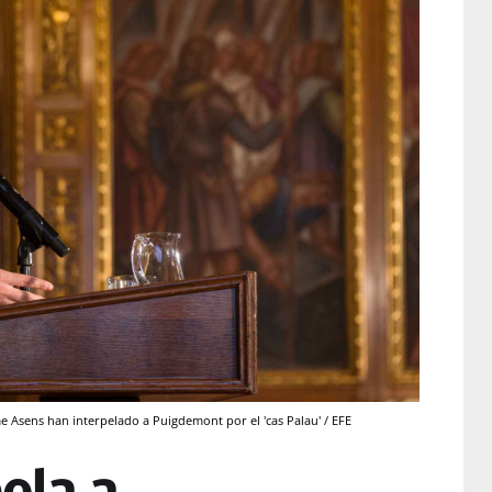
me Asens han interpelado a Puigdemont por el 'cas Palau' / EFE
ela a