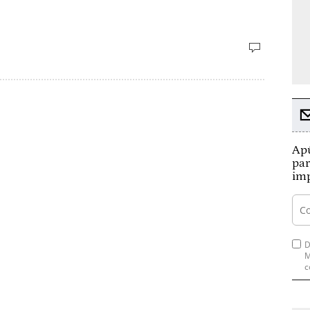
Apú
par
imp
D
M
c