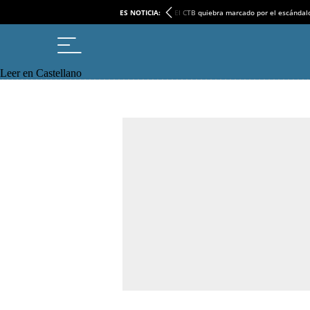
ES NOTICIA:
El CTB quiebra marcado por el escándal
Leer en Castellano