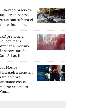
El elevado precio de
alquiler en bares y
restaurantes frena el
interés local por...
ERC presiona a
Collboni para
ampliar el módulo
de socorristas de
Sant Sebastià
Los Mossos
d'Esquadra detienen
a un hombre
vinculado con la
muerte de otro en
Nou...