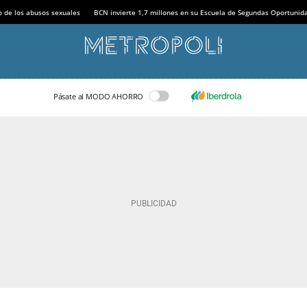
o de los abusos sexuales
BCN invierte 1,7 millones en su Escuela de Segundas Oportunid
Pásate al MODO AHORRO