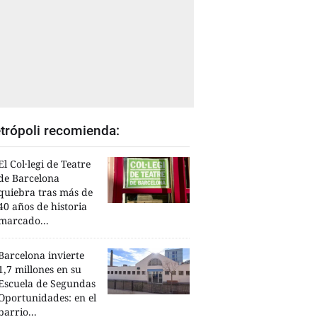
trópoli recomienda:
El Col·legi de Teatre
de Barcelona
quiebra tras más de
40 años de historia
marcado...
Barcelona invierte
1,7 millones en su
Escuela de Segundas
Oportunidades: en el
barrio...