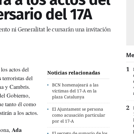
rsario del 17A
nto ni Generalitat le cursarán una invitación
Me
los actos del
Noticias relacionadas
s
terroristas del
BCN homenajeará a las
na y Cambris.
víctimas del 17-A en la
el Gobierno,
plaza Catalunya
e tanto él como
El Ajuntament se persona
irán a los actos.
como acusación particular
por el 17-A
Ada
lona,
El secreto de sumario de los