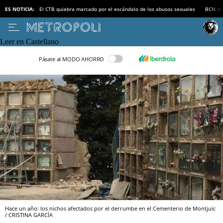
ES NOTICIA:
El CTB quiebra marcado por el escándalo de los abusos sexuales
BCN inv
Leer en Castellano
Pásate al MODO AHORRO
Hace un año: los nichos afectados por el derrumbe en el Cementerio de Montjuïc
/ CRISTINA GARCÍA