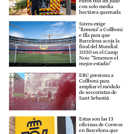
euros tras un julio
con solo media
hectárea quemada
Sirera exige
"firmeza" a Collboni
e Illa para que
Barcelona acoja la
final del Mundial
2030 en el Camp
Nou: "Tenemos el
mejor estadio"
ERC presiona a
Collboni para
ampliar el módulo
de socorristas de
Sant Sebastià
Estas son las 13
oficinas de Correos
en Barcelona que