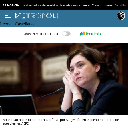
ES NOTICIA:
la diseñadora de vestidos de novia que resiste en Tiana
Inversión millon
Leer en Castellano
Pásate al MODO AHORRO
Ada Colau ha recibido muchas críticas por su gestión en el pleno municipal de
este viernes / EFE