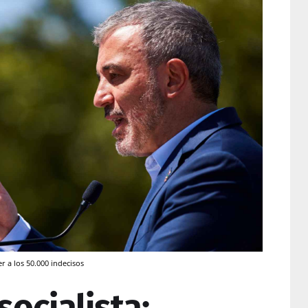
r a los 50.000 indecisos
socialista: