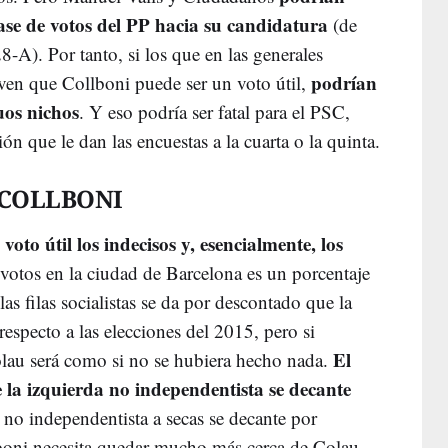
ase de votos del PP hacia su candidatura
(de
8-A). Por tanto, si los que en las generales
podrían
 ven que Collboni puede ser un voto útil,
uos nichos
. Y eso podría ser fatal para el PSC,
ión que le dan las encuestas a la cuarta o la quinta.
 COLLBONI
voto útil los indecisos y, esencialmente, los
votos en la ciudad de Barcelona es un porcentaje
as filas socialistas se da por descontado que la
especto a las elecciones del 2015, pero si
El
lau será como si no se hubiera hecho nada.
de la izquierda no independentista se decante
l no independentista a secas se decante por
oni necesita quedar mucho más cerca de Colau