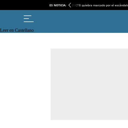
ES NOTICIA:
El CTB quiebra marcado por el escándal
Leer en Castellano