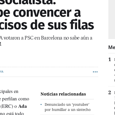
be convencer a
isos de sus filas
-A votaron a PSC en Barcelona no sabe aún a
M
Me
NYA
cipales en
Noticias relacionadas
Se perfilan como
Denunciado un 'youtuber'
Ada
(ERC) o
por humillar a un sintecho
no está todo