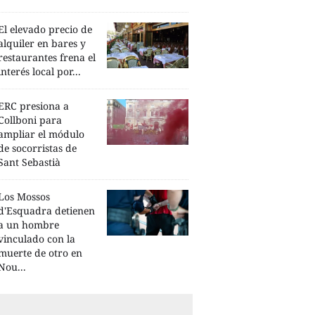
El elevado precio de
alquiler en bares y
restaurantes frena el
interés local por...
ERC presiona a
Collboni para
ampliar el módulo
de socorristas de
Sant Sebastià
Los Mossos
d'Esquadra detienen
a un hombre
vinculado con la
muerte de otro en
Nou...