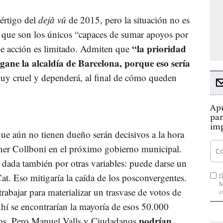
értigo del
dejà vû
de 2015, pero la situación no es
en que son los únicos “capaces de sumar apoyos por
“la prioridad
de acción es limitado. Admiten que
 gane la alcaldía de Barcelona, porque eso sería
 muy cruel y dependerá, al final de cómo queden
Apú
par
imp
que aún no tienen dueño serán decisivos a la hora
ener Collboni en el próximo gobierno municipal.
 dada también por otras variables: puede darse un
t. Eso mitigaría la caída de los posconvergentes.
D
M
abajar para materializar un trasvase de votos de
c
hí se encontrarían la mayoría de esos 50.000
podrían
rlos. Pero Manuel Valls y Ciudadanos