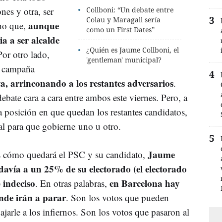
nes y otra, ser
Collboni: “Un debate entre
Colau y Maragall sería
aunque
cho que,
como un First Dates”
a a ser alcalde
¿Quién es Jaume Collboni, el
Por otro lado,
'gentleman' municipal?
a campaña
sta, arrinconando a los restantes adversarios
.
ebate cara a cara entre ambos este viernes. Pero, a
a posición en que quedan los restantes candidatos,
al para que gobierne uno u otro.
Jaume
es cómo quedará el PSC y su candidato,
odavía a un 25% de su electorado (el electorado
) indeciso
en Barcelona hay
. En otras palabras,
nde irán a parar
. Son los votos que pueden
ajarle a los infiernos. Son los votos que pasaron al