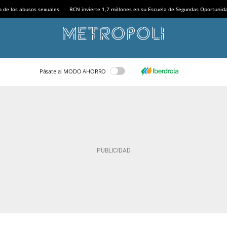
o de los abusos sexuales
BCN invierte 1,7 millones en su Escuela de Segundas Oportunid
Pásate al MODO AHORRO