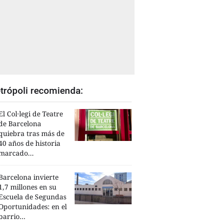
trópoli recomienda:
El Col·legi de Teatre
de Barcelona
quiebra tras más de
40 años de historia
marcado...
Barcelona invierte
1,7 millones en su
Escuela de Segundas
Oportunidades: en el
barrio...