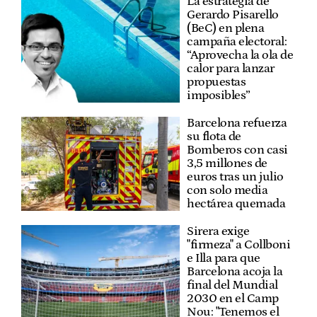
La estrategia de
Gerardo Pisarello
(BeC) en plena
campaña electoral:
“Aprovecha la ola de
calor para lanzar
propuestas
imposibles”
Barcelona refuerza
su flota de
Bomberos con casi
3,5 millones de
euros tras un julio
con solo media
hectárea quemada
Sirera exige
"firmeza" a Collboni
e Illa para que
Barcelona acoja la
final del Mundial
2030 en el Camp
Nou: "Tenemos el