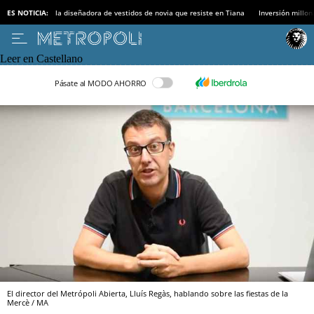
ES NOTICIA:
la diseñadora de vestidos de novia que resiste en Tiana
Inversión millon
Leer en Castellano
Pásate al MODO AHORRO
El director del Metrópoli Abierta, Lluís Regàs, hablando sobre las fiestas de la
Mercè / MA