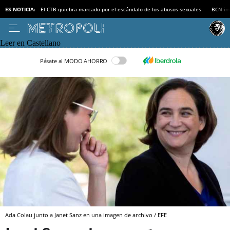
ES NOTICIA:
El CTB quiebra marcado por el escándalo de los abusos sexuales
BCN inv
Leer en Castellano
Pásate al MODO AHORRO
Ada Colau junto a Janet Sanz en una imagen de archivo / EFE