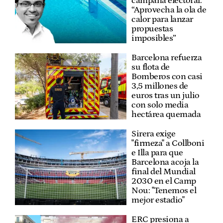
campaña electoral:
“Aprovecha la ola de
calor para lanzar
propuestas
imposibles”
Barcelona refuerza
su flota de
Bomberos con casi
3,5 millones de
euros tras un julio
con solo media
hectárea quemada
Sirera exige
"firmeza" a Collboni
e Illa para que
Barcelona acoja la
final del Mundial
2030 en el Camp
Nou: "Tenemos el
mejor estadio"
ERC presiona a