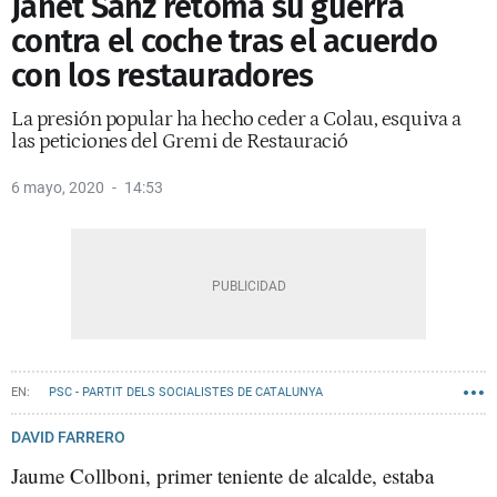
Janet Sanz retoma su guerra
contra el coche tras el acuerdo
con los restauradores
La presión popular ha hecho ceder a Colau, esquiva a
las peticiones del Gremi de Restauració
6 mayo, 2020
14:53
PSC - PARTIT DELS SOCIALISTES DE CATALUNYA
BARCELONA EN COMÚ
GREMI DE RESTAURACIÓ
DAVID FARRERO
Jaume Collboni, primer teniente de alcalde, estaba
AYUNTAMIENTO DE BARCELONA
JAUME COLLBONI
JANET SANZ