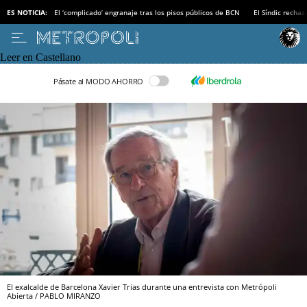
ES NOTICIA:
El ‘complicado’ engranaje tras los pisos públicos de BCN
El Síndic recha
Leer en Castellano
Pásate al MODO AHORRO
El exalcalde de Barcelona Xavier Trias durante una entrevista con Metrópoli
Abierta / PABLO MIRANZO