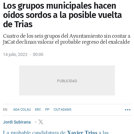
Los grupos municipales hacen
oídos sordos a la posible vuelta
de Trias
Cuatro de los seis grupos del Ayuntamiento sin contar a
JxCat declinan valorar el probable regreso del exalcalde
14 julio, 2022
00:00
ADA COLAU
ERC
PP
CIUTADANS
PSC - PARTIT DELS SOCIALISTES DE CATALUNYA
Jordi Subirana
Xavier Trias
La probable candidatura de
ELECCIONES MUNICIPALES DE BARCELONA 2023
ERNEST MARAGALL
a las