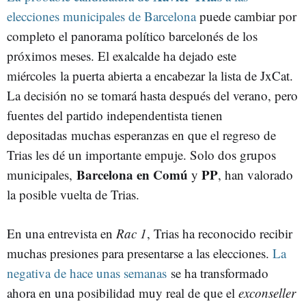
elecciones municipales de Barcelona
puede cambiar por
AYUNTAMIENTO DE BARCELONA
JXCAT
JAUME COLLBONI
VALENTS
completo el panorama político barcelonés de los
próximos meses. El exalcalde ha dejado este
miércoles la puerta abierta a encabezar la lista de JxCat.
La decisión no se tomará hasta después del verano, pero
fuentes del partido independentista tienen
depositadas muchas esperanzas en que el regreso de
Trias les dé un importante empuje. Solo dos grupos
Barcelona en Comú
PP
municipales,
y
, han valorado
la posible vuelta de Trias.
En una entrevista en
Rac 1
, Trias ha reconocido recibir
muchas presiones para presentarse a las elecciones.
La
negativa de hace unas semanas
se ha transformado
ahora en una posibilidad muy real de que el
exconseller