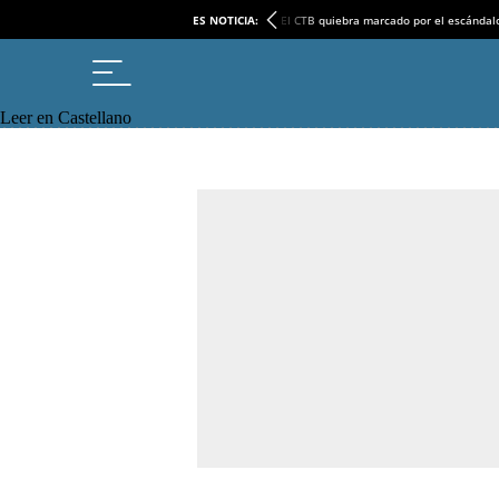
ES NOTICIA:
El CTB quiebra marcado por el escándal
Leer en Castellano