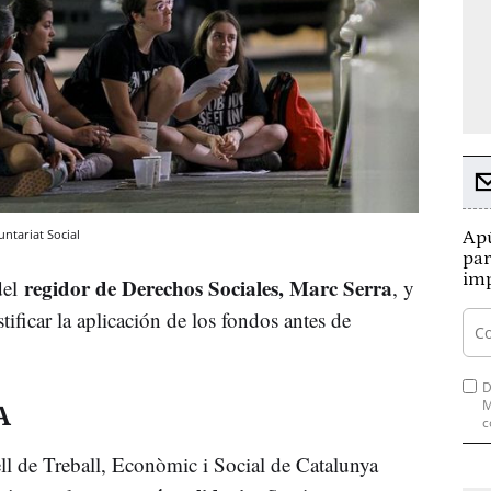
ntariat Social
Apú
par
imp
regidor de Derechos Sociales, Marc Serra
del
, y
stificar la aplicación de los fondos antes de
D
M
A
c
l de Treball, Econòmic i Social de Catalunya