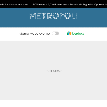
o de los abusos sexuales
BCN invierte 1,7 millones en su Escuela de Segundas Oportunid
Pásate al MODO AHORRO