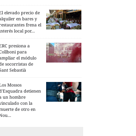
El elevado precio de
alquiler en bares y
restaurantes frena el
interés local por...
ERC presiona a
Collboni para
ampliar el módulo
de socorristas de
Sant Sebastià
Los Mossos
d'Esquadra detienen
a un hombre
vinculado con la
muerte de otro en
Nou...