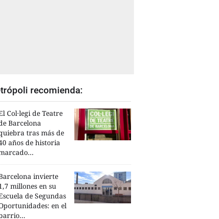
trópoli recomienda:
El Col·legi de Teatre
de Barcelona
quiebra tras más de
40 años de historia
marcado...
Barcelona invierte
1,7 millones en su
Escuela de Segundas
Oportunidades: en el
barrio...