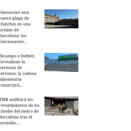
Denuncian una
nueva plaga de
chinches en una
prisión de
Barcelona: los
funcionarios...
Alcampo e Inditex
formalizan la
permuta de
terrenos: la cadena
alimentaria
construirá...
TMB auditará los
revestimientos de los
túneles del metro de
Barcelona tras el
incendio...