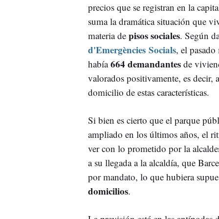
precios que se registran en la capita
suma la dramática situación que vi
pisos sociales
materia de
. Según da
d'Emergències Socials
, el pasado
664 demandantes
había
de vivien
valorados positivamente, es decir, a
domicilio de estas características.
Si bien es cierto que el parque públ
ampliado en los últimos años, el ri
ver con lo prometido por la alcald
a su llegada a la alcaldía, que Barc
por mandato, lo que hubiera supue
domicilios
.
La previsión está en las antípodas de