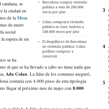
Barcelona compra vivienda
l catalana, se
pública a más de 200.000
ve la ciudad en
euros por piso
Mesa
tos de la
Colau comprará vivienda
 mes de enero
pública en Sant Andreu a
da social
240.000 euros por piso
 la espera de un
El despilfarro de Barcelona
en vivienda pública: Colau
prefiere comprar a
construir
ico se ha
tmo al que se ha llevado a cabo no tiene nada que
Ada Colau
esa,
. La líder de los comunes aseguró,
elona contaría con 4.000 pisos de esta tipología
8.000
sto llegar al próximo mes de mayo con
 la realidad. A falta de tres meses para cerrar el