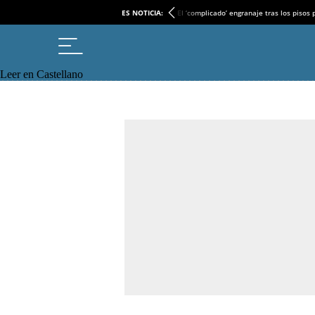
ES NOTICIA:
El ‘complicado’ engranaje tras los pisos
Leer en Castellano