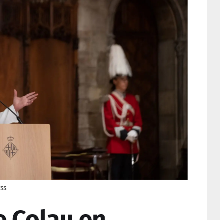
ESS
e Colau en