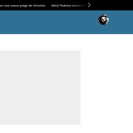
an una nueva plaga de chinches
Adrià Pedrosa construirá la nueva residencia en el Casin