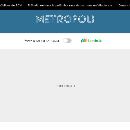
 públicos de BCN
El Síndic rechaza la polémica tasa de residuos en Viladecans
Denunci
Pásate al MODO AHORRO