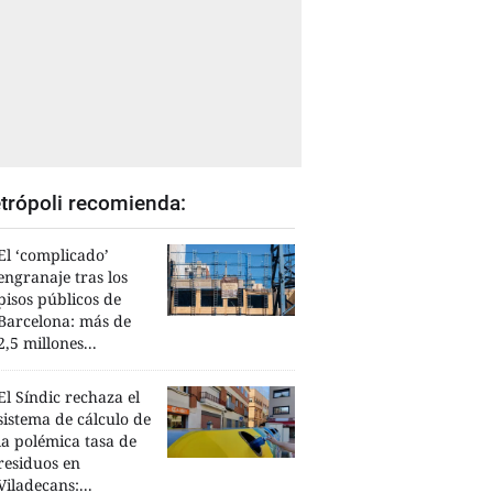
trópoli recomienda:
El ‘complicado’
engranaje tras los
pisos públicos de
Barcelona: más de
2,5 millones...
El Síndic rechaza el
sistema de cálculo de
la polémica tasa de
residuos en
Viladecans:...