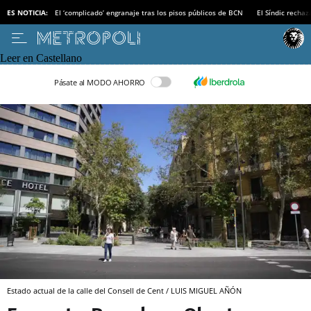
ES NOTICIA:
El ‘complicado’ engranaje tras los pisos públicos de BCN
El Síndic recha
Leer en Castellano
Pásate al MODO AHORRO
Estado actual de la calle del Consell de Cent / LUIS MIGUEL AÑÓN