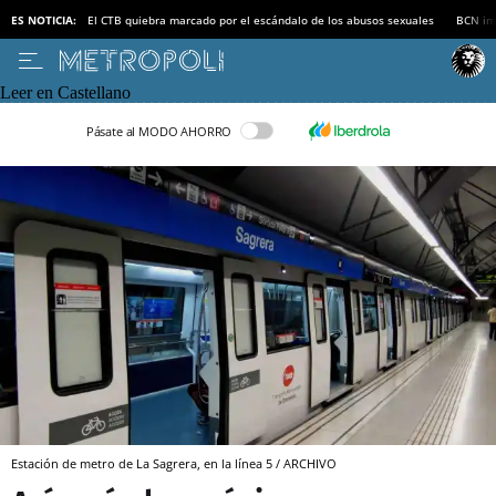
ES NOTICIA:
El CTB quiebra marcado por el escándalo de los abusos sexuales
BCN inv
Leer en Castellano
Pásate al MODO AHORRO
Estación de metro de La Sagrera, en la línea 5 / ARCHIVO