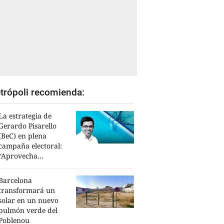
trópoli recomienda:
La estrategia de
Gerardo Pisarello
(BeC) en plena
campaña electoral:
“Aprovecha...
Barcelona
transformará un
solar en un nuevo
pulmón verde del
Poblenou