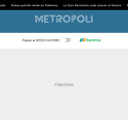
paña
Nuevo pulmón verde en Poblenou
La Gran Barcelona cede solares al Govern
Pásate al MODO AHORRO