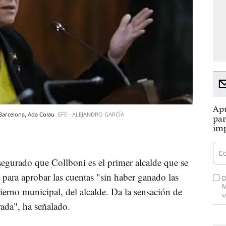
Apú
 Barcelona, Ada Colau
EFE - ALEJANDRO GARCÍA
par
imp
segurado que Collboni es el primer alcalde que se
 para aprobar las cuentas "sin haber ganado las
D
M
ierno municipal, del alcalde. Da la sensación de
c
urada", ha señalado.