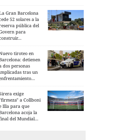
La Gran Barcelona
cede 52 solares a la
reserva pública del
Govern para
construir...
Nuevo tiroteo en
Barcelona: detienen
a dos personas
implicadas tras un
enfrentamiento...
Sirera exige
"firmeza" a Collboni
e Illa para que
Barcelona acoja la
final del Mundial...