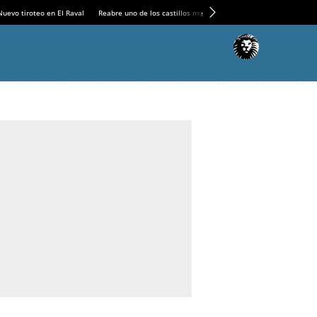
Nuevo tiroteo en El Raval
Reabre uno de los castillos medievales más espectaculares