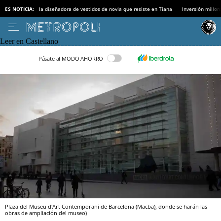
ES NOTICIA:
la diseñadora de vestidos de novia que resiste en Tiana
Inversión millon
Leer en Castellano
Pásate al MODO AHORRO
Plaza del Museu d'Art Contemporani de Barcelona (Macba), donde se harán las
obras de ampliación del museo)