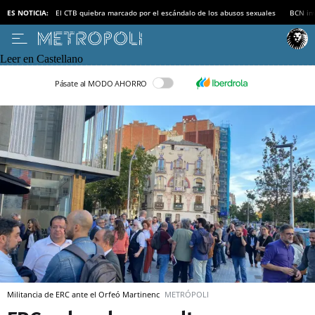
ES NOTICIA:
El CTB quiebra marcado por el escándalo de los abusos sexuales
BCN inv
Leer en Castellano
Pásate al MODO AHORRO
Militancia de ERC ante el Orfeó Martinenc
METRÓPOLI