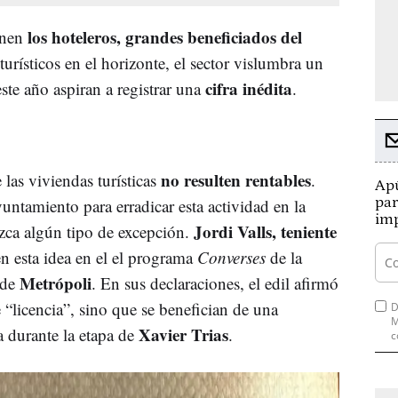
los hoteleros,
grandes beneficiados del
enen
 turísticos en el horizonte, el sector vislumbra un
cifra inédita
ste año aspiran a registrar una
.
no resulten rentables
las viviendas turísticas
.
Apú
par
yuntamiento para erradicar esta actividad en la
imp
Jordi Valls, teniente
uzca algún tipo de excepción.
en esta idea en el el programa
Converses
de la
Metrópoli
 de
. En sus declaraciones, el edil afirmó
“licencia”, sino que se benefician de una
D
M
Xavier Trias
 durante la etapa de
.
c