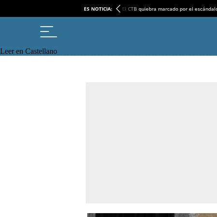
ES NOTICIA:
El CTB quiebra marcado por el escándal
Leer en Castellano