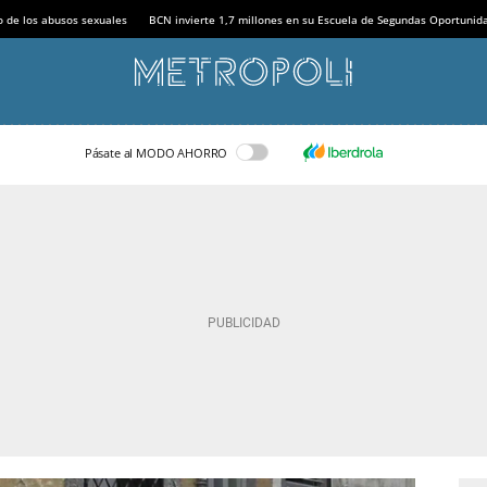
o de los abusos sexuales
BCN invierte 1,7 millones en su Escuela de Segundas Oportunid
Pásate al MODO AHORRO