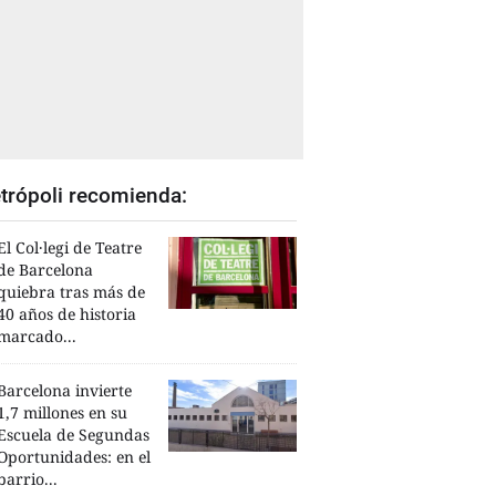
trópoli recomienda:
El Col·legi de Teatre
de Barcelona
quiebra tras más de
40 años de historia
marcado...
Barcelona invierte
1,7 millones en su
Escuela de Segundas
Oportunidades: en el
barrio...