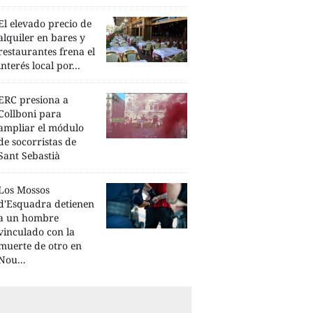
El elevado precio de
alquiler en bares y
restaurantes frena el
interés local por...
ERC presiona a
Collboni para
ampliar el módulo
de socorristas de
Sant Sebastià
Los Mossos
d'Esquadra detienen
a un hombre
vinculado con la
muerte de otro en
Nou...