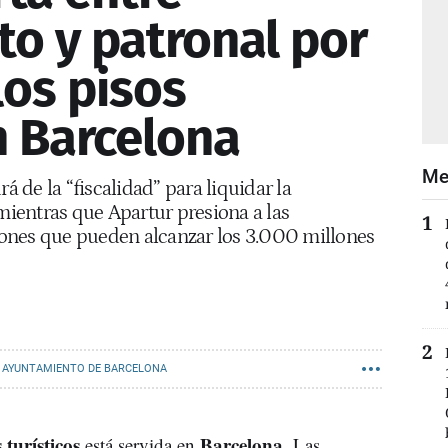
o y patronal por
 los pisos
n Barcelona
Me
á de la “fiscalidad” para liquidar la
 mientras que Apartur presiona a las
ones que pueden alcanzar los 3.000 millones
AYUNTAMIENTO DE BARCELONA
 turísticos
Barcelona
está servida en
. Las