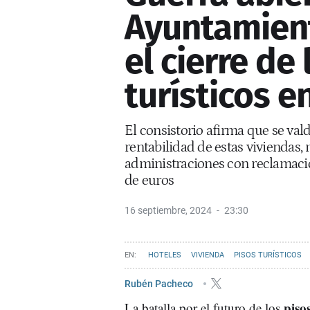
Ayuntamient
el cierre de
turísticos e
El consistorio afirma que se valdr
rentabilidad de estas viviendas,
administraciones con reclamaci
de euros
16 septiembre, 2024
23:30
HOTELES
VIVIENDA
PISOS TURÍSTICOS
Rubén Pacheco
pisos
La batalla por el futuro de los