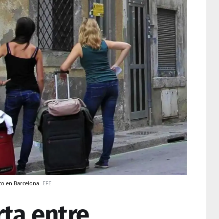
ico en Barcelona
EFE
rta entre