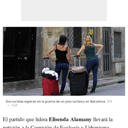
Dos turistas esperan en la puerta de un piso turístico en Barcelona
EFE
null
Elisenda Alamany
El partido que lidera
llevará la
petición a la Comisión de Ecología y Urbanismo,