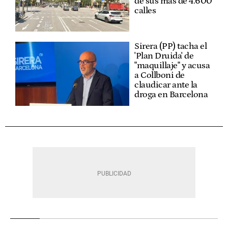
de sus más de 4.600
calles
Sirera (PP) tacha el
'Plan Druida' de
"maquillaje" y acusa
a Collboni de
claudicar ante la
droga en Barcelona