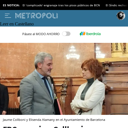
ES NOTICIA:
El ‘complicado’ engranaje tras los pisos públicos de BCN
El Síndic recha
Leer en Castellano
Pásate al MODO AHORRO
Jaume Collboni y Elisenda Alamany en el Ayuntamiento de Barcelona