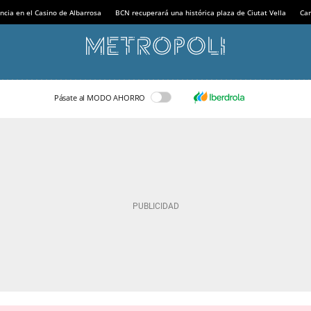
ncia en el Casino de Albarrosa
BCN recuperará una histórica plaza de Ciutat Vella
Can
Pásate al MODO AHORRO