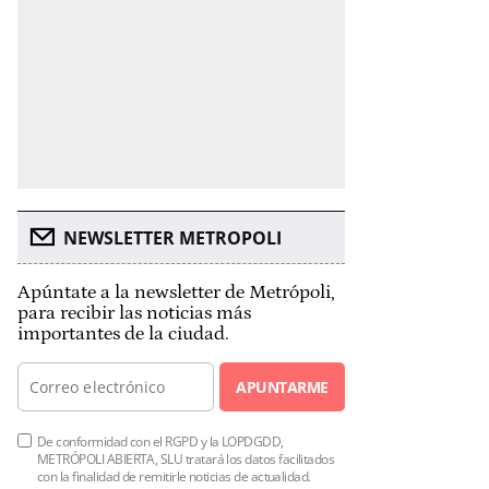
NEWSLETTER METROPOLI
Apúntate a la newsletter de Metrópoli,
para recibir las noticias más
importantes de la ciudad.
APUNTARME
De conformidad con el RGPD y la LOPDGDD,
METRÓPOLI ABIERTA, SLU tratará los datos facilitados
con la finalidad de remitirle noticias de actualidad.