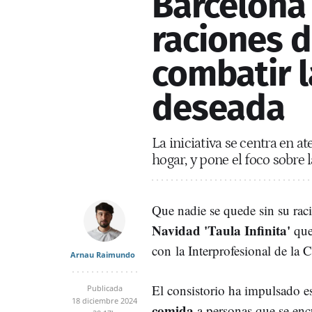
Barcelona
raciones 
combatir 
deseada
La iniciativa se centra en a
hogar, y pone el foco sobre
Que nadie se quede sin su rac
Navidad 'Taula Infinita'
que
con la Interprofesional de la
Arnau Raimundo
El consistorio ha impulsado es
Publicada
18 diciembre 2024
comida
a personas que se en