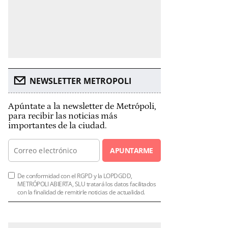
NEWSLETTER METROPOLI
Apúntate a la newsletter de Metrópoli,
para recibir las noticias más
importantes de la ciudad.
APUNTARME
De conformidad con el RGPD y la LOPDGDD,
METRÓPOLI ABIERTA, SLU tratará los datos facilitados
con la finalidad de remitirle noticias de actualidad.