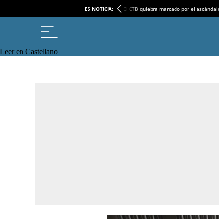
ES NOTICIA:
El CTB quiebra marcado por el escándal
Leer en Castellano