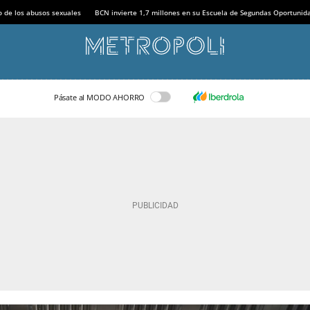
o de los abusos sexuales
BCN invierte 1,7 millones en su Escuela de Segundas Oportunid
Pásate al MODO AHORRO