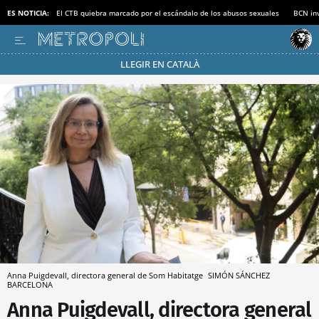
ES NOTICIA:
El CTB quiebra marcado por el escándalo de los abusos sexuales
BCN inv
LLEGIR EN CATALÀ
Pásate al MODO AHORRO
Anna Puigdevall, directora general de Som Habitatge
SIMÓN SÁNCHEZ
BARCELONA
Anna Puigdevall, directora general