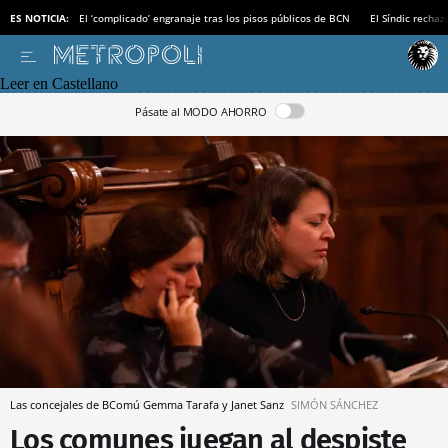
ES NOTICIA:
El ‘complicado’ engranaje tras los pisos públicos de BCN
El Síndic recha
Leer en Castellano
Pásate al MODO AHORRO
Las concejales de BComú Gemma Tarafa y Janet Sanz
SIMÓN SÁNCHEZ
Los comunes juegan al despiste