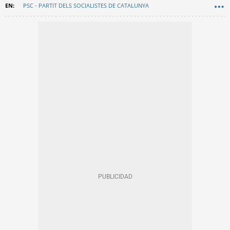
PSC - PARTIT DELS SOCIALISTES DE CATALUNYA
BARCELONA EN COMÚ
AYUNTAMIENTO DE BARCELONA
JAUME COLLBONI
JANET SANZ
EN CATALÀ