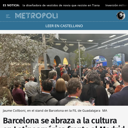
ES NOTICIA:
la diseñadora de vestidos de novia que resiste en Tiana
Inversión millon
LEER EN CASTELLANO
Pásate al MODO AHORRO
Jaume Collboni, en el stand de Barcelona en la FIL de Guadalajara
MA
Barcelona se abraza a la cultura