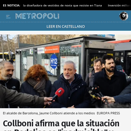
ES NOTICIA:
la diseñadora de vestidos de novia que resiste en Tiana
Inversión millon
LEER EN CASTELLANO
Pásate al MODO AHORRO
El alcalde de Barcelona, Jaume Collboni atiende a los medios
EUROPA PRESS
Collboni afirma que la situación