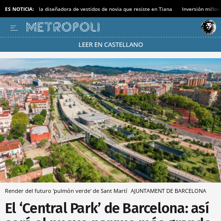
ES NOTICIA:
la diseñadora de vestidos de novia que resiste en Tiana
Inversión millon
LEER EN CASTELLANO
Pásate al MODO AHORRO
Render del futuro 'pulmón verde' de Sant Martí
AJUNTAMENT DE BARCELONA
El ‘Central Park’ de Barcelona: así