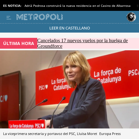
ES NOTICIA:
Adrià Pedrosa construirá la nueva residencia en el Casino de Albarrosa
B
LEER EN CASTELLANO
Pásate al MODO AHORRO
Cancelados 17 nuevos vuelos por la huelga de
ÚLTIMA HORA
Groundforce
La viceprimera secretaria y portavoz del PSC, Lluïsa Moret
Europa Press