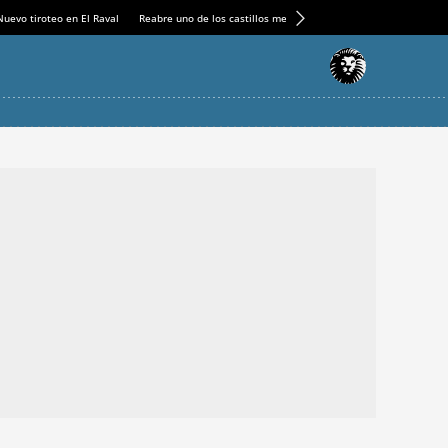
Nuevo tiroteo en El Raval
Reabre uno de los castillos medievales más espectaculares