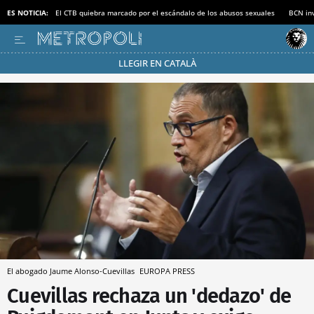
ES NOTICIA:
El CTB quiebra marcado por el escándalo de los abusos sexuales
BCN inv
LLEGIR EN CATALÀ
Pásate al MODO AHORRO
El abogado Jaume Alonso-Cuevillas
EUROPA PRESS
Cuevillas rechaza un 'dedazo' de