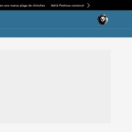
an una nueva plaga de chinches
Adrià Pedrosa construirá la nueva residencia en el Casin