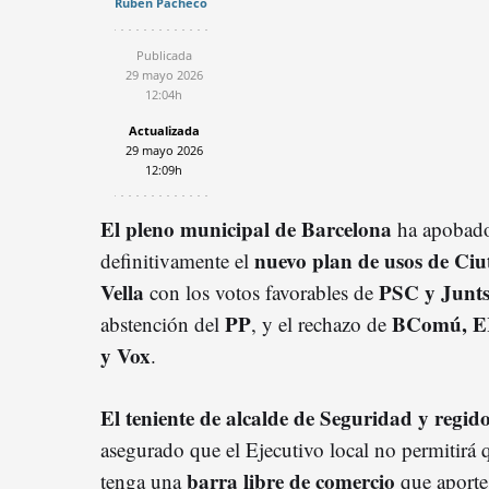
Rubén Pacheco
Publicada
29 mayo 2026
12:04h
Actualizada
29 mayo 2026
12:09h
El pleno municipal de Barcelona
ha apobad
nuevo plan de usos de Ciu
definitivamente el
Vella
PSC y Junt
con los votos favorables de
PP
BComú, 
abstención del
, y el rechazo de
y Vox
.
El teniente de alcalde de Seguridad y regidor
asegurado que el Ejecutivo local no permitirá qu
barra libre de comercio
tenga una
que aporte 