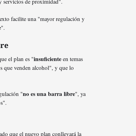
 servicios de proximidad".
exto facilite una "mayor regulación y
e
".
bre
insuficiente
ue el plan es "
en temas
os que venden alcohol", y que lo
no es una barra libre
gulación "
", ya
s".
mado que el nuevo plan conllevará la