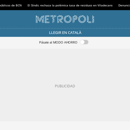
 públicos de BCN
El Síndic rechaza la polémica tasa de residuos en Viladecans
Denunci
LLEGIR EN CATALÀ
Pásate al MODO AHORRO