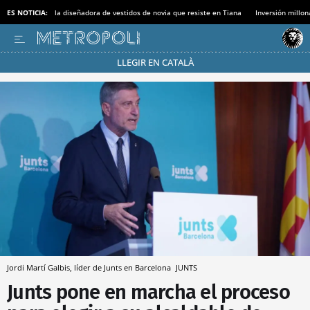
ES NOTICIA:
la diseñadora de vestidos de novia que resiste en Tiana
Inversión millon
LLEGIR EN CATALÀ
Pásate al MODO AHORRO
Jordi Martí Galbis, líder de Junts en Barcelona
JUNTS
Junts pone en marcha el proceso