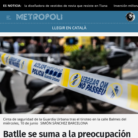
ES NOTICIA:
la diseñadora de vestidos de novia que resiste en Tiana
Inversión millon
LLEGIR EN CATALÀ
Pásate al MODO AHORRO
Cinta de seguridad de la Guardia Urbana tras el tiroteo en la calle Balmes del
miércoles, 10 de junio
SIMÓN SÁNCHEZ
BARCELONA
Batlle se suma a la preocupación