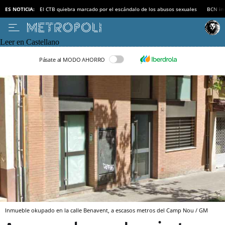
ES NOTICIA:
El CTB quiebra marcado por el escándalo de los abusos sexuales
BCN inv
Leer en Castellano
Pásate al MODO AHORRO
Inmueble okupado en la calle Benavent, a escasos metros del Camp Nou / GM