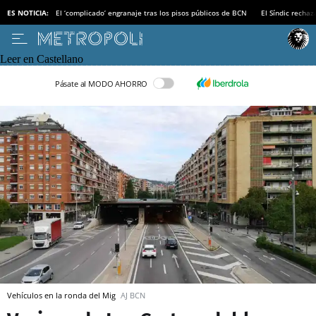
ES NOTICIA:
El ‘complicado’ engranaje tras los pisos públicos de BCN
El Síndic recha
Leer en Castellano
Pásate al MODO AHORRO
Vehículos en la ronda del Mig
AJ BCN