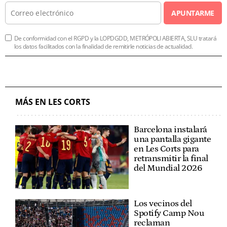
APUNTARME
De conformidad con el RGPD y la LOPDGDD, METRÓPOLI ABIERTA, SLU tratará
los datos facilitados con la finalidad de remitirle noticias de actualidad.
MÁS EN LES CORTS
Barcelona instalará
una pantalla gigante
en Les Corts para
retransmitir la final
del Mundial 2026
Los vecinos del
Spotify Camp Nou
reclaman