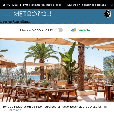
ES NOTICIA:
El Prat eliminará un cargo 'a dedo'
Agujero en la seguridad privada
Sa
Leer en Castellano
Pásate al MODO AHORRO
Zona de restauración de Beso Pedralbes, el nuevo ‘beach club’ de Diagonal
BB
Barcelona