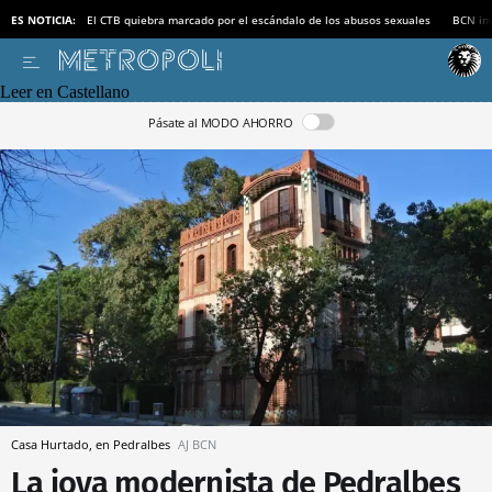
ES NOTICIA:
El CTB quiebra marcado por el escándalo de los abusos sexuales
BCN inv
Leer en Castellano
Pásate al MODO AHORRO
Casa Hurtado, en Pedralbes
AJ BCN
La joya modernista de Pedralbes