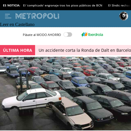
ES NOTICIA:
El ‘complicado’ engranaje tras los pisos públicos de BCN
El Síndic recha
Leer en Castellano
Pásate al MODO AHORRO
ÚLTIMA HORA
Un accidente corta la Ronda de Dalt en Barcel