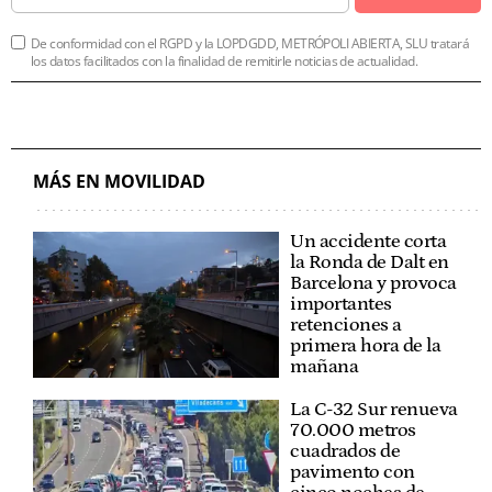
De conformidad con el RGPD y la LOPDGDD, METRÓPOLI ABIERTA, SLU tratará
los datos facilitados con la finalidad de remitirle noticias de actualidad.
MÁS EN MOVILIDAD
Un accidente corta
la Ronda de Dalt en
Barcelona y provoca
importantes
retenciones a
primera hora de la
mañana
La C-32 Sur renueva
70.000 metros
cuadrados de
pavimento con