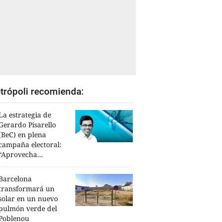
trópoli recomienda:
La estrategia de
Gerardo Pisarello
(BeC) en plena
campaña electoral:
“Aprovecha...
Barcelona
transformará un
solar en un nuevo
pulmón verde del
Poblenou