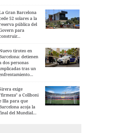
La Gran Barcelona
cede 52 solares a la
reserva pública del
Govern para
construir...
Nuevo tiroteo en
Barcelona: detienen
a dos personas
implicadas tras un
enfrentamiento...
Sirera exige
"firmeza" a Collboni
e Illa para que
Barcelona acoja la
final del Mundial...