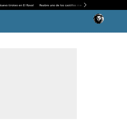
Nuevo tiroteo en El Raval
Reabre uno de los castillos medievales más espectaculares