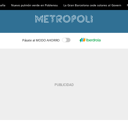
paña
Nuevo pulmón verde en Poblenou
La Gran Barcelona cede solares al Govern
Pásate al MODO AHORRO