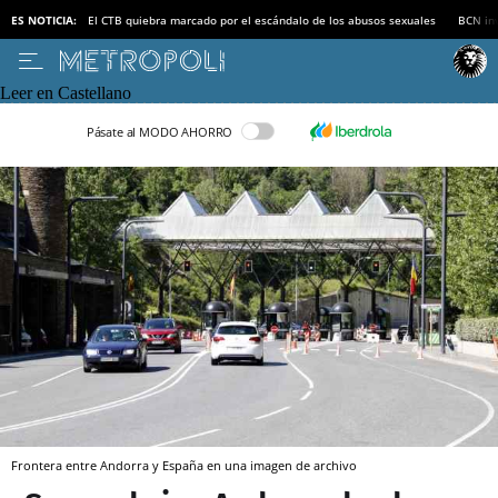
ES NOTICIA:
El CTB quiebra marcado por el escándalo de los abusos sexuales
BCN inv
Leer en Castellano
Pásate al MODO AHORRO
Frontera entre Andorra y España en una imagen de archivo