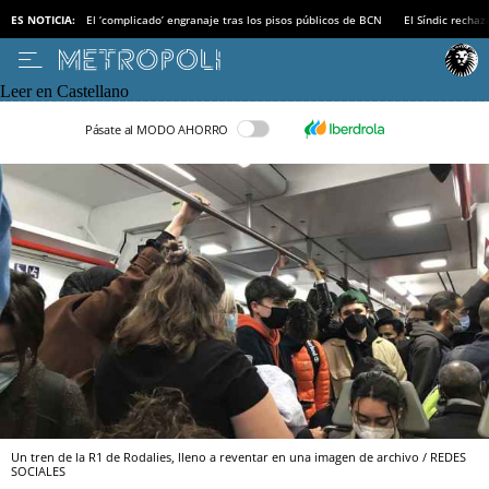
ES NOTICIA:
El ‘complicado’ engranaje tras los pisos públicos de BCN
El Síndic recha
Leer en Castellano
Pásate al MODO AHORRO
Un tren de la R1 de Rodalies, lleno a reventar en una imagen de archivo / REDES
SOCIALES