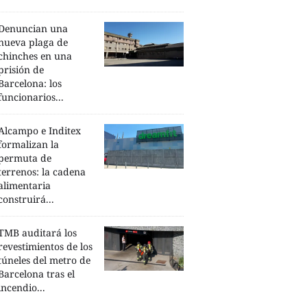
Denuncian una
nueva plaga de
chinches en una
prisión de
Barcelona: los
funcionarios...
Alcampo e Inditex
formalizan la
permuta de
terrenos: la cadena
alimentaria
construirá...
TMB auditará los
revestimientos de los
túneles del metro de
Barcelona tras el
incendio...