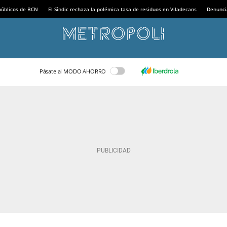
 públicos de BCN
El Síndic rechaza la polémica tasa de residuos en Viladecans
Denunci
Pásate al MODO AHORRO