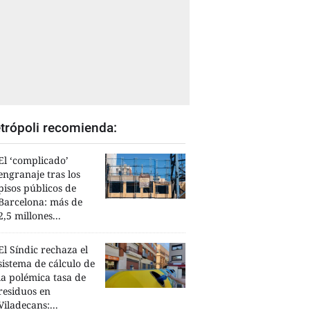
trópoli recomienda:
El ‘complicado’
engranaje tras los
pisos públicos de
Barcelona: más de
2,5 millones...
El Síndic rechaza el
sistema de cálculo de
la polémica tasa de
residuos en
Viladecans:...