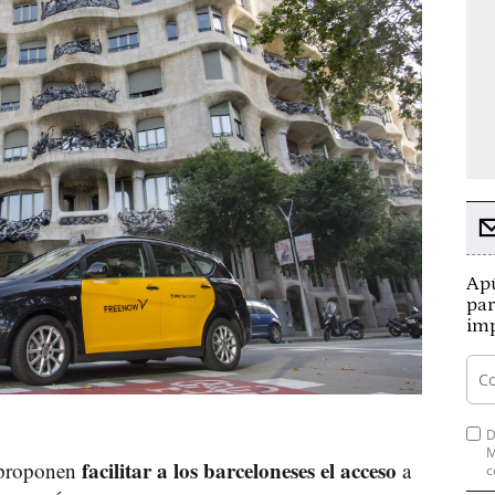
Apú
par
imp
D
M
facilitar a los barceloneses el acceso
 proponen
a
c