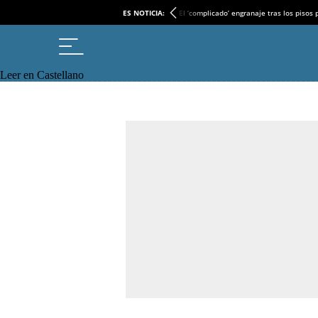
ES NOTICIA:
El ‘complicado’ engranaje tras los pisos
Leer en Castellano