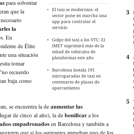
as
para solventar
El taxi se moderniza: el
eran que la
sector pone en marcha una
 necesario
app para contratar el
arles la
servicio
es. En
Golpe del taxi a los VTC: El
esidente de Élite
IMET suprimirá más de la
mitad de vehículos de
nte una situación
plataformas este año
cesita tomar
Barcelona instala 191
 "no recuerdo
microparadas de taxi en
 tan baja como
centenares de plazas de
aparcamiento
aumentar las
ean, se encuentra la de
bonificar
lugar de cinco al año), la de
a los
 años empadronados
en Barcelona y también a
sugieren que si los aspirantes aprueban uno de los