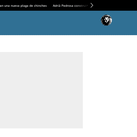
an una nueva plaga de chinches
Adrià Pedrosa construirá la nueva residencia en el Casin