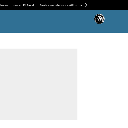
Nuevo tiroteo en El Raval
Reabre uno de los castillos medievales más espectaculares