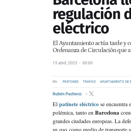
regulación d
eléctrico
El Ayuntamiento actúa tarde y c
Ordenanza de Circulación que af
15 abril, 2023
00:00
PEATONES
TRÁFICO
AYUNTAMIENTO DE 
Rubén Pacheco
patinete eléctrico
El
se encuentra e
Barcelona
polémica, tanto en
como
grandes ciudades europeas. La def
su uso como medio de transporte so