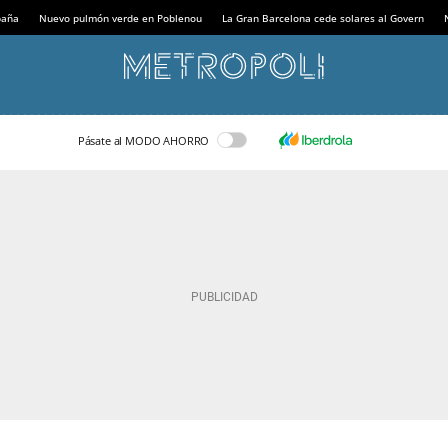
paña
Nuevo pulmón verde en Poblenou
La Gran Barcelona cede solares al Govern
Pásate al MODO AHORRO