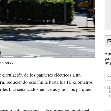
Apú
par
a / ARCHIVO
imp
e circulación de los patinetes eléctricos a un
ra
, reduciendo este límite hasta los 10 kilómetros
D
riles bici señalizados en aceras y por los parques
M
c
ansporte de mercancías, la normativa municipal