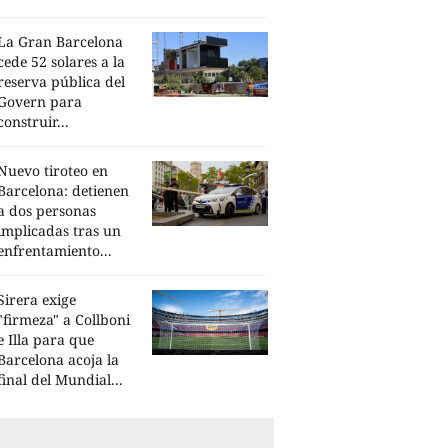
La Gran Barcelona
cede 52 solares a la
reserva pública del
Govern para
construir...
Nuevo tiroteo en
Barcelona: detienen
a dos personas
implicadas tras un
enfrentamiento...
Sirera exige
"firmeza" a Collboni
e Illa para que
Barcelona acoja la
final del Mundial...