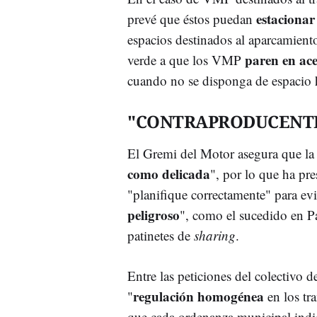
estacionar
prevé que éstos puedan
espacios destinados al aparcamient
paren en ace
verde a que los VMP
cuando no se disponga de espacio ha
"CONTRAPRODUCENTE
El Gremi del Motor asegura que la 
como delicada
", por lo que ha pr
"planifique correctamente" para evi
peligroso
", como el sucedido en Pa
patinetes de
sharing
.
Entre las peticiones del colectivo d
regulación homogénea
"
en los tra
que cada ordenanza municipal indica