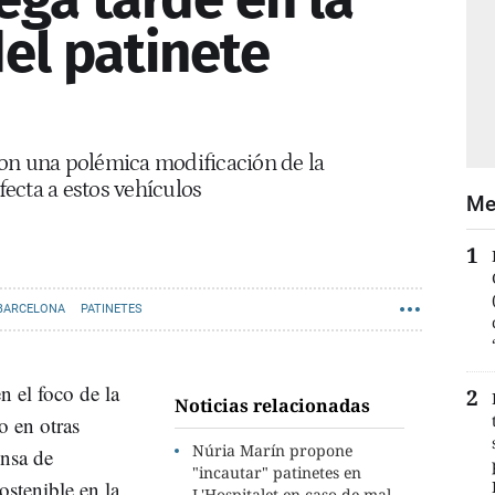
el patinete
on una polémica modificación de la
ecta a estos vehículos
Me
BARCELONA
PATINETES
n el foco de la
Noticias relacionadas
 en otras
Núria Marín propone
ensa de
"incautar" patinetes en
stenible en la
L'Hospitalet en caso de mal