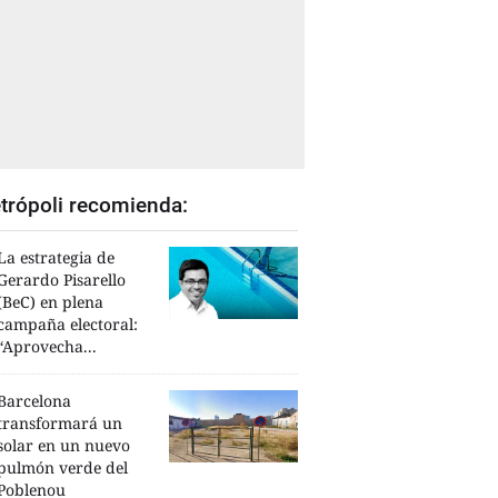
trópoli recomienda:
La estrategia de
Gerardo Pisarello
(BeC) en plena
campaña electoral:
“Aprovecha...
Barcelona
transformará un
solar en un nuevo
pulmón verde del
Poblenou