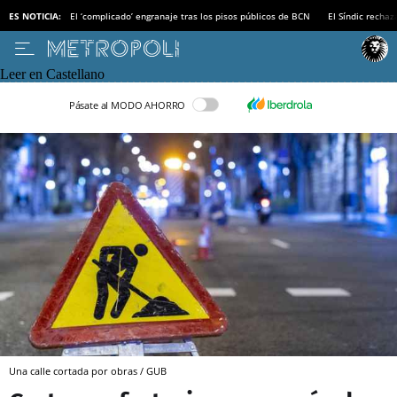
ES NOTICIA:
El ‘complicado’ engranaje tras los pisos públicos de BCN
El Síndic recha
Leer en Castellano
Pásate al MODO AHORRO
Una calle cortada por obras / GUB