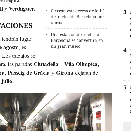
ll
Verdaguer.
y
Cierran este acceso de la L3
del metro de Barcelona por
obras
TACIONES
Una estación del metro de
 tendrán lugar
Barcelona se convertirá en
e agosto
, es
un gran museo
 Los trabajos se
Ciutadella – Vila Olímpica,
era, las paradas
a, Passeig de Gràcia
Girona
y
dejarán de
 julio.