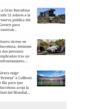
La Gran Barcelona
cede 52 solares a la
reserva pública del
Govern para
construir...
Nuevo tiroteo en
Barcelona: detienen
a dos personas
implicadas tras un
enfrentamiento...
Sirera exige
"firmeza" a Collboni
e Illa para que
Barcelona acoja la
final del Mundial...