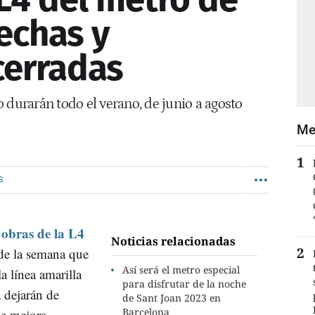
echas y
cerradas
 durarán todo el verano, de junio a agosto
Me
S
obras de la L4
s
Noticias relacionadas
de la semana que
Así será el metro especial
a línea amarilla
para disfrutar de la noche
a dejarán de
de Sant Joan 2023 en
Barcelona
de mejora