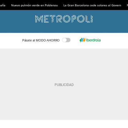
paña
Nuevo pulmón verde en Poblenou
La Gran Barcelona cede solares al Govern
Pásate al MODO AHORRO