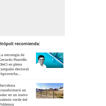
trópoli recomienda:
La estrategia de
Gerardo Pisarello
(BeC) en plena
campaña electoral:
“Aprovecha...
Barcelona
transformará un
solar en un nuevo
pulmón verde del
Poblenou