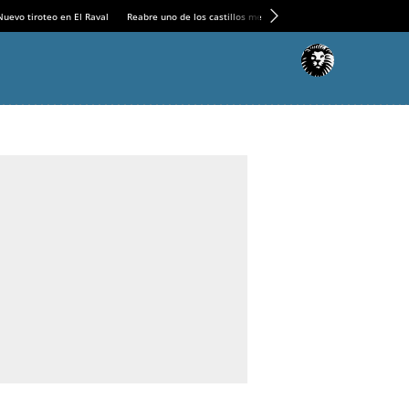
Nuevo tiroteo en El Raval
Reabre uno de los castillos medievales más espectaculares