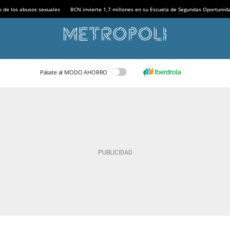
o de los abusos sexuales
BCN invierte 1,7 millones en su Escuela de Segundas Oportunid
Pásate al MODO AHORRO