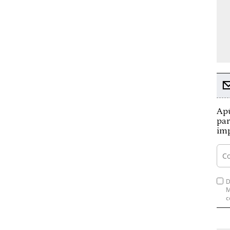
Apú
par
imp
D
M
c