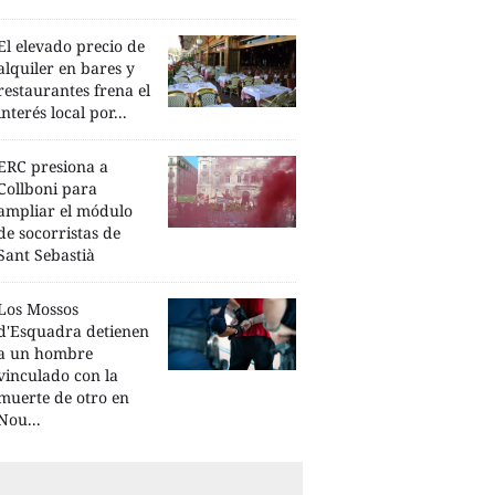
El elevado precio de
alquiler en bares y
restaurantes frena el
interés local por...
ERC presiona a
Collboni para
ampliar el módulo
de socorristas de
Sant Sebastià
Los Mossos
d'Esquadra detienen
a un hombre
vinculado con la
muerte de otro en
Nou...