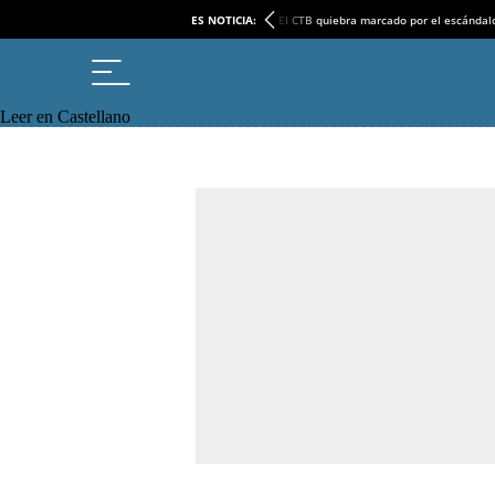
ES NOTICIA:
El CTB quiebra marcado por el escándal
Leer en Castellano