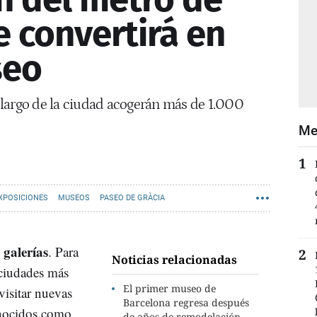
e convertirá en
seo
largo de la ciudad acogerán más de 1.000
Me
XPOSICIONES
MUSEOS
PASEO DE GRÀCIA
 galerías
. Para
Noticias relacionadas
 ciudades más
El primer museo de
 visitar nuevas
Barcelona regresa después
conocidos como
de años de remodelación