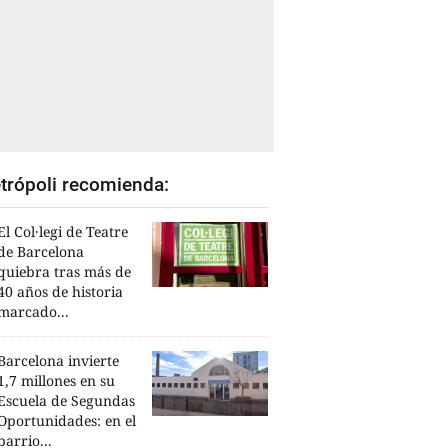
trópoli recomienda:
El Col·legi de Teatre
de Barcelona
quiebra tras más de
40 años de historia
marcado...
Barcelona invierte
1,7 millones en su
Escuela de Segundas
Oportunidades: en el
barrio...